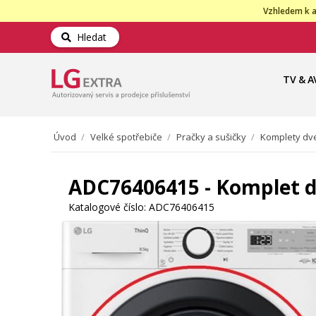
Vzhledem k a
Hledat
TV & A
Úvod
/
Velké spotřebiče
/
Pračky a sušičky
/
Komplety dve
ADC76406415 - Komplet d
Katalogové číslo:
ADC76406415