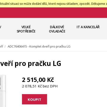
ktuální situaci se může dodání dílů, které nejsou skladem, zpozdit. Děkujeme 
V
VELKÉ
DÁLKOVÉ
IT A KANCELÁŘ
SPOTŘEBIČE
OVLADAČE
ří
/
ADC76406415 - Komplet dveří pro pračku LG
veří pro pračku LG
2 515,00 Kč
2 078,51 Kč bez DPH